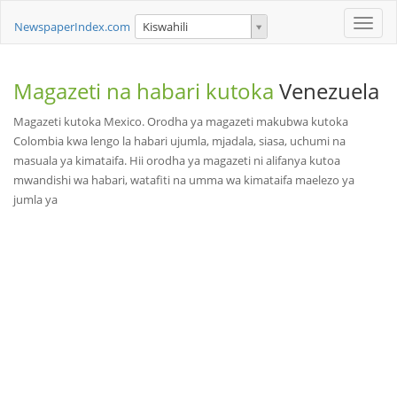
Toggle
NewspaperIndex.com
Kiswahili
naviga
Magazeti na habari kutoka
Venezuela
Magazeti kutoka Mexico. Orodha ya magazeti makubwa kutoka
Colombia kwa lengo la habari ujumla, mjadala, siasa, uchumi na
masuala ya kimataifa. Hii orodha ya magazeti ni alifanya kutoa
mwandishi wa habari, watafiti na umma wa kimataifa maelezo ya
jumla ya