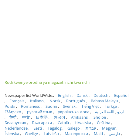
Rudi kwenye orodha ya magazeti nchi kwa nchi
Newspaper list WorldWide:
English
Dansk
Deutsch
Español
Français
Italiano
Norsk
Português
Bahasa Melayu
Polski
Romanesc
Suomi
Svensk
Tiếng Việt
Türkçe
Ελληνικά
русский язык
українська мова
اللغة العربية
اردو
हिन्दी
中文
日本語
한국어
Afrikaans
Shqipe
Беларуская
Български
Català
Hrvatska
Čeština
Nederlandse
Eesti
Tagalog
Galego
עברית
Magyar
Íslenska
Gaeilge
Latviešu
Македонски
Malti
فارسی