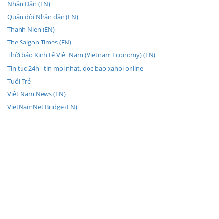
Nhân Dân (EN)
Quân đội Nhân dân (EN)
Thanh Nien (EN)
The Saigon Times (EN)
Thời báo Kinh tế Việt Nam (Vietnam Economy) (EN)
Tin tuc 24h - tin moi nhat, doc bao xahoi online
Tuổi Trẻ
Viêt Nam News (EN)
VietNamNet Bridge (EN)