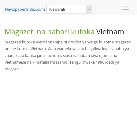
Toggle
NewspaperIndex.com
Kiswahili
naviga
Magazeti na habari kutoka
Vietnam
Magazeti kutoka Vietnam: Hapa ni orodha ya wengi kusoma magazeti
online kutoka Vietnam. Wao wamekuwa kuchaguliwa kwa sababu ya
chanjo zao katika jamii, uchumi, siasa na habari kwa ujumla na
Vietnamese na kimataifa mtazamo. Tangu mwaka 1996 idadi ya
magaze