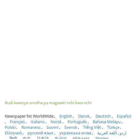
Rudi kwenye orodha ya magazeti nchi kwa nchi
Newspaper list WorldWide:
English
Dansk
Deutsch
Español
Français
Italiano
Norsk
Português
Bahasa Melayu
Polski
Romanesc
Suomi
Svensk
Tiếng Việt
Türkçe
Ελληνικά
русский язык
українська мова
اللغة العربية
اردو
हिन्दी
中文
日本語
한국어
Afrikaans
Shqipe