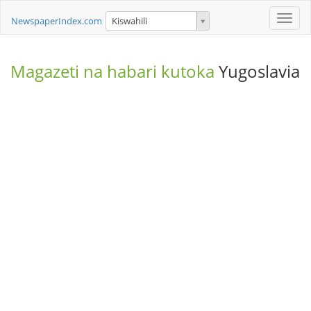
Toggle
NewspaperIndex.com
Kiswahili
naviga
Magazeti na habari kutoka
Yugoslavia