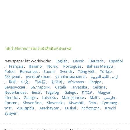
กลับไปยังรายการของหนังสือพิมพ์ประเทศ
Newspaper list WorldWide:
English
Dansk
Deutsch
Español
Français
Italiano
Norsk
Português
Bahasa Melayu
Polski
Romanesc
Suomi
Svensk
Tiếng Việt
Türkçe
Ελληνικά
русский язык
українська мова
اللغة العربية
اردو
हिन्दी
中文
日本語
한국어
Afrikaans
Shqipe
Беларуская
Български
Català
Hrvatska
Čeština
Nederlandse
Eesti
Tagalog
Galego
עברית
Magyar
Íslenska
Gaeilge
Latviešu
Македонски
Malti
فارسی
Српски
Slovenčina
Slovenski
Kiswahili
ไทย
Cymraeg
ייִדיש
Հայերեն
Azərbaycan
Euskal
ქართული
Kreyòl
ayisyen