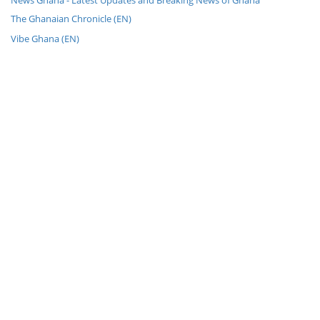
News Ghana - Latest Updates and Breaking News of Ghana
The Ghanaian Chronicle (EN)
Vibe Ghana (EN)