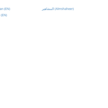
an (EN)
المشاهير (Almshaheer)
 (EN)