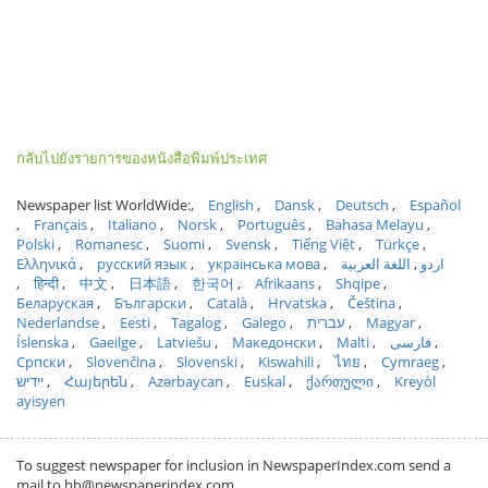
กลับไปยังรายการของหนังสือพิมพ์ประเทศ
Newspaper list WorldWide:
English
Dansk
Deutsch
Español
Français
Italiano
Norsk
Português
Bahasa Melayu
Polski
Romanesc
Suomi
Svensk
Tiếng Việt
Türkçe
Ελληνικά
русский язык
українська мова
اللغة العربية
اردو
हिन्दी
中文
日本語
한국어
Afrikaans
Shqipe
Беларуская
Български
Català
Hrvatska
Čeština
Nederlandse
Eesti
Tagalog
Galego
עברית
Magyar
Íslenska
Gaeilge
Latviešu
Македонски
Malti
فارسی
Српски
Slovenčina
Slovenski
Kiswahili
ไทย
Cymraeg
ייִדיש
Հայերեն
Azərbaycan
Euskal
ქართული
Kreyòl
ayisyen
To suggest newspaper for inclusion in NewspaperIndex.com send a
mail to hh@newspaperindex.com