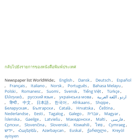
กลับไปยังรายการของหนังสือพิมพ์ประเทศ
Newspaper list WorldWide:
English
Dansk
Deutsch
Español
Français
Italiano
Norsk
Português
Bahasa Melayu
Polski
Romanesc
Suomi
Svensk
Tiếng Việt
Türkçe
Ελληνικά
русский язык
українська мова
اللغة العربية
اردو
हिन्दी
中文
日本語
한국어
Afrikaans
Shqipe
Беларуская
Български
Català
Hrvatska
Čeština
Nederlandse
Eesti
Tagalog
Galego
עברית
Magyar
Íslenska
Gaeilge
Latviešu
Македонски
Malti
فارسی
Српски
Slovenčina
Slovenski
Kiswahili
ไทย
Cymraeg
ייִדיש
Հայերեն
Azərbaycan
Euskal
ქართული
Kreyòl
ayisyen