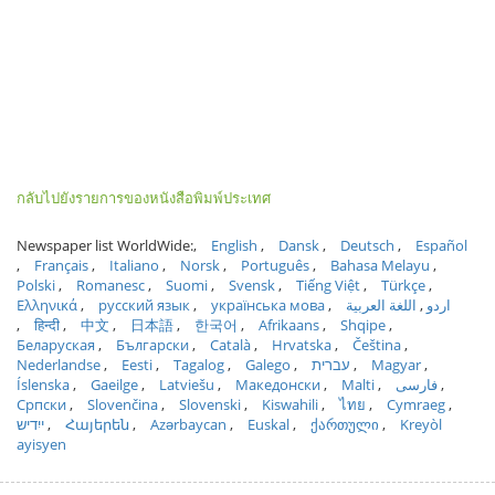
กลับไปยังรายการของหนังสือพิมพ์ประเทศ
Newspaper list WorldWide:
English
Dansk
Deutsch
Español
Français
Italiano
Norsk
Português
Bahasa Melayu
Polski
Romanesc
Suomi
Svensk
Tiếng Việt
Türkçe
Ελληνικά
русский язык
українська мова
اللغة العربية
اردو
हिन्दी
中文
日本語
한국어
Afrikaans
Shqipe
Беларуская
Български
Català
Hrvatska
Čeština
Nederlandse
Eesti
Tagalog
Galego
עברית
Magyar
Íslenska
Gaeilge
Latviešu
Македонски
Malti
فارسی
Српски
Slovenčina
Slovenski
Kiswahili
ไทย
Cymraeg
ייִדיש
Հայերեն
Azərbaycan
Euskal
ქართული
Kreyòl
ayisyen