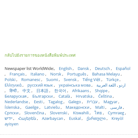
กลับไปยังรายการของหนังสือพิมพ์ประเทศ
Newspaper list WorldWide:
English
Dansk
Deutsch
Español
Français
Italiano
Norsk
Português
Bahasa Melayu
Polski
Romanesc
Suomi
Svensk
Tiếng Việt
Türkçe
Ελληνικά
русский язык
українська мова
اللغة العربية
اردو
हिन्दी
中文
日本語
한국어
Afrikaans
Shqipe
Беларуская
Български
Català
Hrvatska
Čeština
Nederlandse
Eesti
Tagalog
Galego
עברית
Magyar
Íslenska
Gaeilge
Latviešu
Македонски
Malti
فارسی
Српски
Slovenčina
Slovenski
Kiswahili
ไทย
Cymraeg
ייִדיש
Հայերեն
Azərbaycan
Euskal
ქართული
Kreyòl
ayisyen