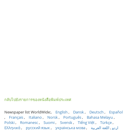
กลับไปยังรายการของหนังสือพิมพ์ประเทศ
Newspaper list WorldWide:
English
Dansk
Deutsch
Español
Français
Italiano
Norsk
Português
Bahasa Melayu
Polski
Romanesc
Suomi
Svensk
Tiếng Việt
Türkçe
Ελληνικά
русский язык
українська мова
اللغة العربية
اردو