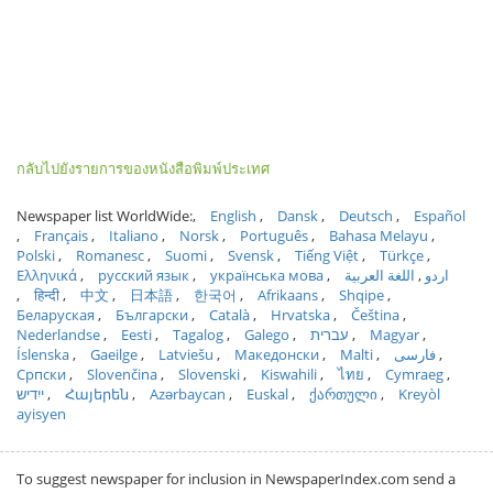
กลับไปยังรายการของหนังสือพิมพ์ประเทศ
Newspaper list WorldWide:
English
Dansk
Deutsch
Español
Français
Italiano
Norsk
Português
Bahasa Melayu
Polski
Romanesc
Suomi
Svensk
Tiếng Việt
Türkçe
Ελληνικά
русский язык
українська мова
اللغة العربية
اردو
हिन्दी
中文
日本語
한국어
Afrikaans
Shqipe
Беларуская
Български
Català
Hrvatska
Čeština
Nederlandse
Eesti
Tagalog
Galego
עברית
Magyar
Íslenska
Gaeilge
Latviešu
Македонски
Malti
فارسی
Српски
Slovenčina
Slovenski
Kiswahili
ไทย
Cymraeg
ייִדיש
Հայերեն
Azərbaycan
Euskal
ქართული
Kreyòl
ayisyen
To suggest newspaper for inclusion in NewspaperIndex.com send a