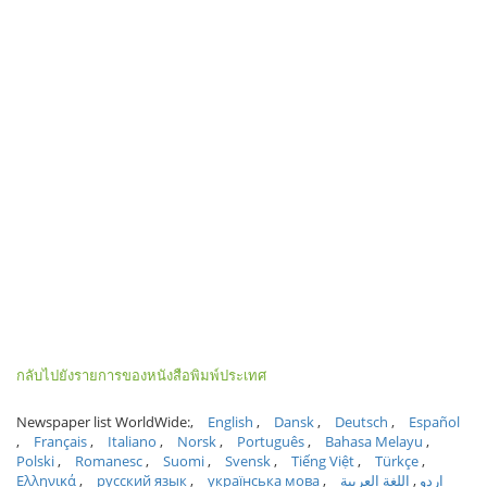
กลับไปยังรายการของหนังสือพิมพ์ประเทศ
Newspaper list WorldWide:
English
Dansk
Deutsch
Español
Français
Italiano
Norsk
Português
Bahasa Melayu
Polski
Romanesc
Suomi
Svensk
Tiếng Việt
Türkçe
Ελληνικά
русский язык
українська мова
اللغة العربية
اردو