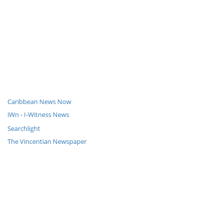
Caribbean News Now
iWn - I-Witness News
Searchlight
The Vincentian Newspaper