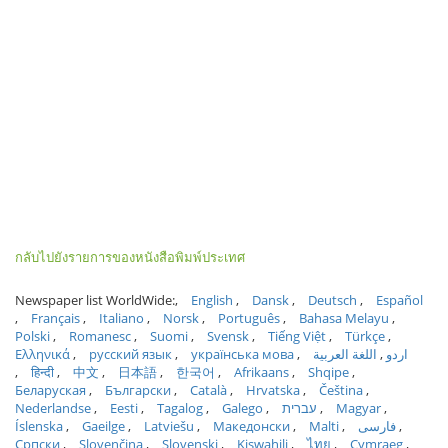
กลับไปยังรายการของหนังสือพิมพ์ประเทศ
Newspaper list WorldWide:
English
Dansk
Deutsch
Español
Français
Italiano
Norsk
Português
Bahasa Melayu
Polski
Romanesc
Suomi
Svensk
Tiếng Việt
Türkçe
Ελληνικά
русский язык
українська мова
اللغة العربية
اردو
हिन्दी
中文
日本語
한국어
Afrikaans
Shqipe
Беларуская
Български
Català
Hrvatska
Čeština
Nederlandse
Eesti
Tagalog
Galego
עברית
Magyar
Íslenska
Gaeilge
Latviešu
Македонски
Malti
فارسی
Српски
Slovenčina
Slovenski
Kiswahili
ไทย
Cymraeg