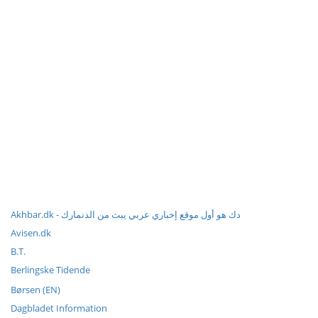
Akhbar.dk - دك هو أول موقع إخباري عربي يبث من الدنمارك
Avisen.dk
B.T.
Berlingske Tidende
Børsen (EN)
Dagbladet Information