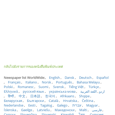
กลับไปยังรายการของหนังสือพิมพ์ประเทศ
Newspaper list WorldWide:
English
Dansk
Deutsch
Español
Français
Italiano
Norsk
Português
Bahasa Melayu
Polski
Romanesc
Suomi
Svensk
Tiếng Việt
Türkçe
Ελληνικά
русский язык
українська мова
اللغة العربية
اردو
हिन्दी
中文
日本語
한국어
Afrikaans
Shqipe
Беларуская
Български
Català
Hrvatska
Čeština
Nederlandse
Eesti
Tagalog
Galego
עברית
Magyar
Íslenska
Gaeilge
Latviešu
Македонски
Malti
فارسی
Српски
Slovenčina
Slovenski
Kiswahili
ไทย
Cymraeg