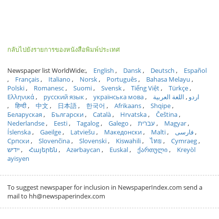
กลับไปยังรายการของหนังสือพิมพ์ประเทศ
Newspaper list WorldWide:
English
Dansk
Deutsch
Español
Français
Italiano
Norsk
Português
Bahasa Melayu
Polski
Romanesc
Suomi
Svensk
Tiếng Việt
Türkçe
Ελληνικά
русский язык
українська мова
اللغة العربية
اردو
हिन्दी
中文
日本語
한국어
Afrikaans
Shqipe
Беларуская
Български
Català
Hrvatska
Čeština
Nederlandse
Eesti
Tagalog
Galego
עברית
Magyar
Íslenska
Gaeilge
Latviešu
Македонски
Malti
فارسی
Српски
Slovenčina
Slovenski
Kiswahili
ไทย
Cymraeg
ייִדיש
Հայերեն
Azərbaycan
Euskal
ქართული
Kreyòl
ayisyen
To suggest newspaper for inclusion in NewspaperIndex.com send a
mail to hh@newspaperindex.com