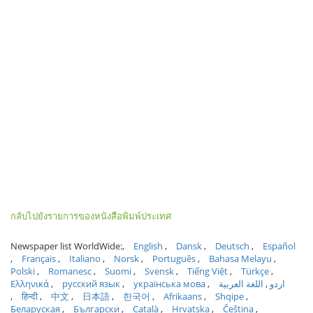
กลับไปยังรายการของหนังสือพิมพ์ประเทศ
Newspaper list WorldWide:
English
Dansk
Deutsch
Español
Français
Italiano
Norsk
Português
Bahasa Melayu
Polski
Romanesc
Suomi
Svensk
Tiếng Việt
Türkçe
Ελληνικά
русский язык
українська мова
اللغة العربية
اردو
हिन्दी
中文
日本語
한국어
Afrikaans
Shqipe
Беларуская
Български
Català
Hrvatska
Čeština