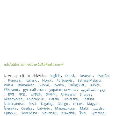
กลับไปยังรายการของหนังสือพิมพ์ประเทศ
Newspaper list WorldWide:
English
Dansk
Deutsch
Español
Français
Italiano
Norsk
Português
Bahasa Melayu
Polski
Romanesc
Suomi
Svensk
Tiếng Việt
Türkçe
Ελληνικά
русский язык
українська мова
اللغة العربية
اردو
हिन्दी
中文
日本語
한국어
Afrikaans
Shqipe
Беларуская
Български
Català
Hrvatska
Čeština
Nederlandse
Eesti
Tagalog
Galego
עברית
Magyar
Íslenska
Gaeilge
Latviešu
Македонски
Malti
فارسی
Српски
Slovenčina
Slovenski
Kiswahili
ไทย
Cymraeg