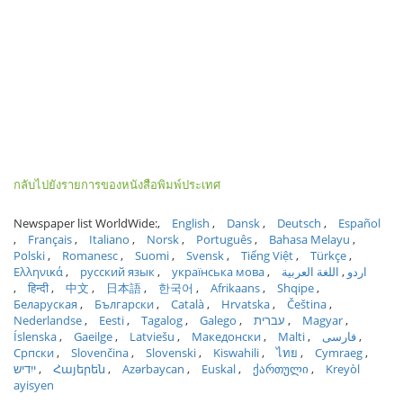
กลับไปยังรายการของหนังสือพิมพ์ประเทศ
Newspaper list WorldWide:
English
Dansk
Deutsch
Español
Français
Italiano
Norsk
Português
Bahasa Melayu
Polski
Romanesc
Suomi
Svensk
Tiếng Việt
Türkçe
Ελληνικά
русский язык
українська мова
اللغة العربية
اردو
हिन्दी
中文
日本語
한국어
Afrikaans
Shqipe
Беларуская
Български
Català
Hrvatska
Čeština
Nederlandse
Eesti
Tagalog
Galego
עברית
Magyar
Íslenska
Gaeilge
Latviešu
Македонски
Malti
فارسی
Српски
Slovenčina
Slovenski
Kiswahili
ไทย
Cymraeg
ייִדיש
Հայերեն
Azərbaycan
Euskal
ქართული
Kreyòl
ayisyen