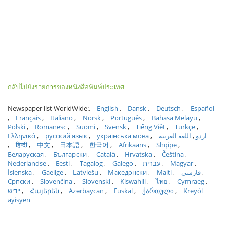
กลับไปยังรายการของหนังสือพิมพ์ประเทศ
Newspaper list WorldWide:
English
Dansk
Deutsch
Español
Français
Italiano
Norsk
Português
Bahasa Melayu
Polski
Romanesc
Suomi
Svensk
Tiếng Việt
Türkçe
Ελληνικά
русский язык
українська мова
اللغة العربية
اردو
हिन्दी
中文
日本語
한국어
Afrikaans
Shqipe
Беларуская
Български
Català
Hrvatska
Čeština
Nederlandse
Eesti
Tagalog
Galego
עברית
Magyar
Íslenska
Gaeilge
Latviešu
Македонски
Malti
فارسی
Српски
Slovenčina
Slovenski
Kiswahili
ไทย
Cymraeg
ייִדיש
Հայերեն
Azərbaycan
Euskal
ქართული
Kreyòl
ayisyen