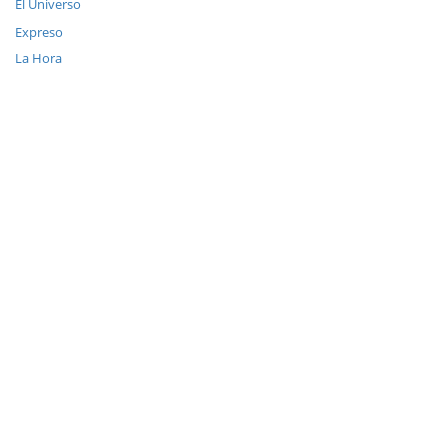
El Universo
Expreso
La Hora