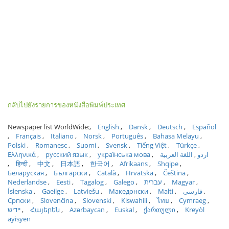
กลับไปยังรายการของหนังสือพิมพ์ประเทศ
Newspaper list WorldWide:
English
Dansk
Deutsch
Español
Français
Italiano
Norsk
Português
Bahasa Melayu
Polski
Romanesc
Suomi
Svensk
Tiếng Việt
Türkçe
Ελληνικά
русский язык
українська мова
اللغة العربية
اردو
हिन्दी
中文
日本語
한국어
Afrikaans
Shqipe
Беларуская
Български
Català
Hrvatska
Čeština
Nederlandse
Eesti
Tagalog
Galego
עברית
Magyar
Íslenska
Gaeilge
Latviešu
Македонски
Malti
فارسی
Српски
Slovenčina
Slovenski
Kiswahili
ไทย
Cymraeg
ייִדיש
Հայերեն
Azərbaycan
Euskal
ქართული
Kreyòl
ayisyen