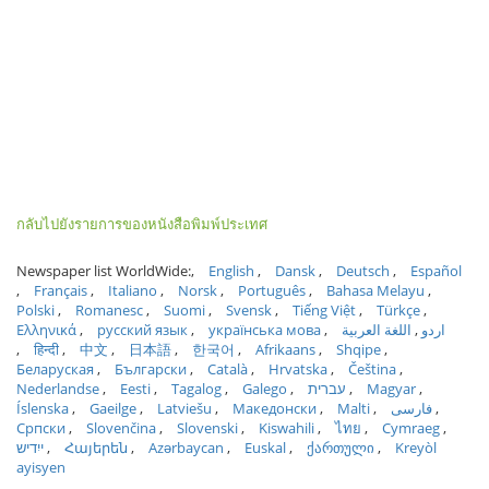
กลับไปยังรายการของหนังสือพิมพ์ประเทศ
Newspaper list WorldWide:
English
Dansk
Deutsch
Español
Français
Italiano
Norsk
Português
Bahasa Melayu
Polski
Romanesc
Suomi
Svensk
Tiếng Việt
Türkçe
Ελληνικά
русский язык
українська мова
اللغة العربية
اردو
हिन्दी
中文
日本語
한국어
Afrikaans
Shqipe
Беларуская
Български
Català
Hrvatska
Čeština
Nederlandse
Eesti
Tagalog
Galego
עברית
Magyar
Íslenska
Gaeilge
Latviešu
Македонски
Malti
فارسی
Српски
Slovenčina
Slovenski
Kiswahili
ไทย
Cymraeg
ייִדיש
Հայերեն
Azərbaycan
Euskal
ქართული
Kreyòl
ayisyen