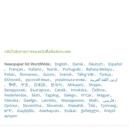
กลับไปยังรายการของหนังสือพิมพ์ประเทศ
Newspaper list WorldWide:
English
Dansk
Deutsch
Español
Français
Italiano
Norsk
Português
Bahasa Melayu
Polski
Romanesc
Suomi
Svensk
Tiếng Việt
Türkçe
Ελληνικά
русский язык
українська мова
اللغة العربية
اردو
हिन्दी
中文
日本語
한국어
Afrikaans
Shqipe
Беларуская
Български
Català
Hrvatska
Čeština
Nederlandse
Eesti
Tagalog
Galego
עברית
Magyar
Íslenska
Gaeilge
Latviešu
Македонски
Malti
فارسی
Српски
Slovenčina
Slovenski
Kiswahili
ไทย
Cymraeg
ייִדיש
Հայերեն
Azərbaycan
Euskal
ქართული
Kreyòl
ayisyen