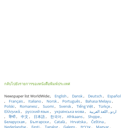
กลับไปยังรายการของหนังสือพิมพ์ประเทศ
Newspaper list WorldWide:
English
Dansk
Deutsch
Español
Français
Italiano
Norsk
Português
Bahasa Melayu
Polski
Romanesc
Suomi
Svensk
Tiếng Việt
Türkçe
Ελληνικά
русский язык
українська мова
اللغة العربية
اردو
हिन्दी
中文
日本語
한국어
Afrikaans
Shqipe
Беларуская
Български
Català
Hrvatska
Čeština
Nederlandse
Eesti
Tagalog
Galego
עברית
Magyar