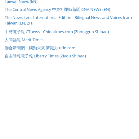
Taiwan News (EN)
The Central News Agency 中央社即時新聞 CNA NEWS (EN)
The News Lens International Edition - Bilingual News and Voices from
Taiwan (EN, ZH)
中時電子報 CTnews - Chinatimes.com (Zhongguo Shibao)
人間福報 Merit Times
聯合新聞網：觸動未來 新識力 udn.com
自由時報電子報 Liberty Times (Ziyou Shibao)