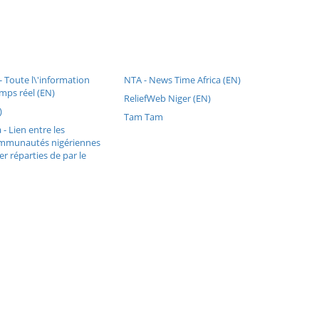
 Toute l\'information
NTA - News Time Africa (EN)
mps réel (EN)
ReliefWeb Niger (EN)
)
Tam Tam
- Lien entre les
ommunautés nigériennes
er réparties de par le