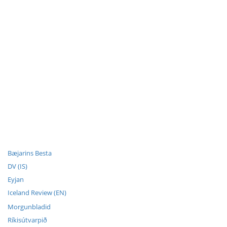
Bæjarins Besta
DV (IS)
Eyjan
Iceland Review (EN)
Morgunbladid
Ríkisútvarpið