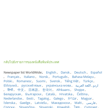
กลับไปยังรายการของหนังสือพิมพ์ประเทศ
Newspaper list WorldWide:
English
Dansk
Deutsch
Español
Français
Italiano
Norsk
Português
Bahasa Melayu
Polski
Romanesc
Suomi
Svensk
Tiếng Việt
Türkçe
Ελληνικά
русский язык
українська мова
اللغة العربية
اردو
हिन्दी
中文
日本語
한국어
Afrikaans
Shqipe
Беларуская
Български
Català
Hrvatska
Čeština
Nederlandse
Eesti
Tagalog
Galego
עברית
Magyar
Íslenska
Gaeilge
Latviešu
Македонски
Malti
فارسی
Српски
Slovenčina
Slovenski
Kiswahili
ไทย
Cymraeg