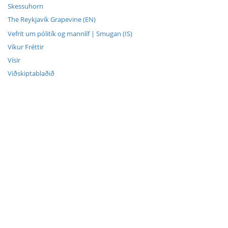
Skessuhorn
The Reykjavík Grapevine (EN)
Vefrit um pólitík og mannlíf | Smugan (IS)
Víkur Fréttir
Vísir
Viðskiptablaðið