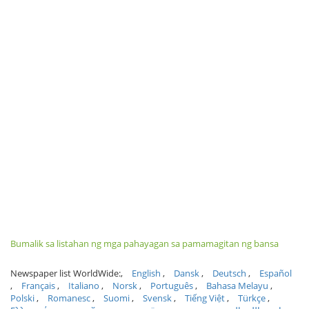
Bumalik sa listahan ng mga pahayagan sa pamamagitan ng bansa
Newspaper list WorldWide:
English
Dansk
Deutsch
Español
Français
Italiano
Norsk
Português
Bahasa Melayu
Polski
Romanesc
Suomi
Svensk
Tiếng Việt
Türkçe