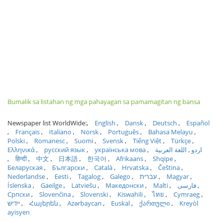
Bumalik sa listahan ng mga pahayagan sa pamamagitan ng bansa
Newspaper list WorldWide:
English
Dansk
Deutsch
Español
Français
Italiano
Norsk
Português
Bahasa Melayu
Polski
Romanesc
Suomi
Svensk
Tiếng Việt
Türkçe
Ελληνικά
русский язык
українська мова
اللغة العربية
اردو
हिन्दी
中文
日本語
한국어
Afrikaans
Shqipe
Беларуская
Български
Català
Hrvatska
Čeština
Nederlandse
Eesti
Tagalog
Galego
עברית
Magyar
Íslenska
Gaeilge
Latviešu
Македонски
Malti
فارسی
Српски
Slovenčina
Slovenski
Kiswahili
ไทย
Cymraeg
ייִדיש
Հայերեն
Azərbaycan
Euskal
ქართული
Kreyòl
ayisyen