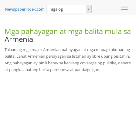
Toggle
NewspaperIndex.com
Tagalog
naviga
Mga pahayagan at mga balita mula sa
Armenia
Talaan ng mga major Armenian pahayagan at mga mapagkukunan ng
balita. Lahat Armenian pahayagan sa listahan ay libre upang bisitahin.
Ang pahayagan ay pinili batay sa kanilang coverage ng pulitika, debate
at pangkalahatang balita pambansa at pandaigdigan.