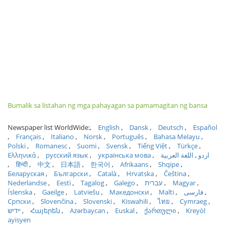
Bumalik sa listahan ng mga pahayagan sa pamamagitan ng bansa
Newspaper list WorldWide:
English
Dansk
Deutsch
Español
Français
Italiano
Norsk
Português
Bahasa Melayu
Polski
Romanesc
Suomi
Svensk
Tiếng Việt
Türkçe
Ελληνικά
русский язык
українська мова
اللغة العربية
اردو
हिन्दी
中文
日本語
한국어
Afrikaans
Shqipe
Беларуская
Български
Català
Hrvatska
Čeština
Nederlandse
Eesti
Tagalog
Galego
עברית
Magyar
Íslenska
Gaeilge
Latviešu
Македонски
Malti
فارسی
Српски
Slovenčina
Slovenski
Kiswahili
ไทย
Cymraeg
ייִדיש
Հայերեն
Azərbaycan
Euskal
ქართული
Kreyòl
ayisyen