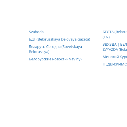
Svaboda
БЕЛТА (Belaru
(EN)
БДГ (Belorusskaya Delovaya Gazeta)
ЗВЯЗДА | БЕЛ
Беларусь Сегодня (Sovetskaya
ZVYAZDA (Belar
Belorussiya)
Минский Кур
Белорусские новости (Naviny)
НЕДВИЖИМО