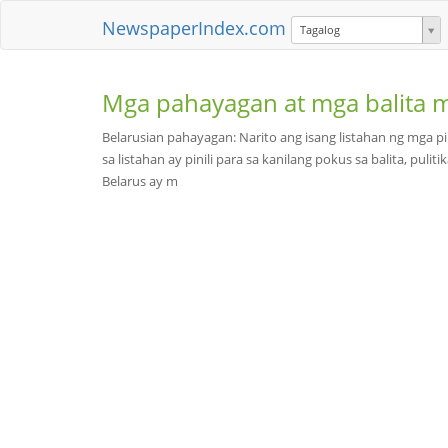
NewspaperIndex.com
Tagalog
Mga pahayagan at mga balita 
Belarusian pahayagan: Narito ang isang listahan ng mga
sa listahan ay pinili para sa kanilang pokus sa balita, pul
Belarus ay m