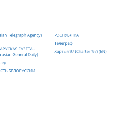
sian Telegraph Agency)
РЭСПУБЛIКА
Телеграф
АРУСКАЯ ГАЗЕТА -
Хартыя'97 (Charter '97) (EN)
usian General Daily)
ьер
СТЬ БЕЛОРУССИИ