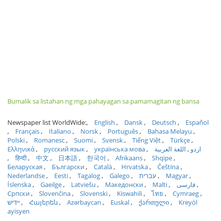
Bumalik sa listahan ng mga pahayagan sa pamamagitan ng bansa
Newspaper list WorldWide:
English
Dansk
Deutsch
Español
Français
Italiano
Norsk
Português
Bahasa Melayu
Polski
Romanesc
Suomi
Svensk
Tiếng Việt
Türkçe
Ελληνικά
русский язык
українська мова
اللغة العربية
اردو
हिन्दी
中文
日本語
한국어
Afrikaans
Shqipe
Беларуская
Български
Català
Hrvatska
Čeština
Nederlandse
Eesti
Tagalog
Galego
עברית
Magyar
Íslenska
Gaeilge
Latviešu
Македонски
Malti
فارسی
Српски
Slovenčina
Slovenski
Kiswahili
ไทย
Cymraeg
ייִדיש
Հայերեն
Azərbaycan
Euskal
ქართული
Kreyòl
ayisyen