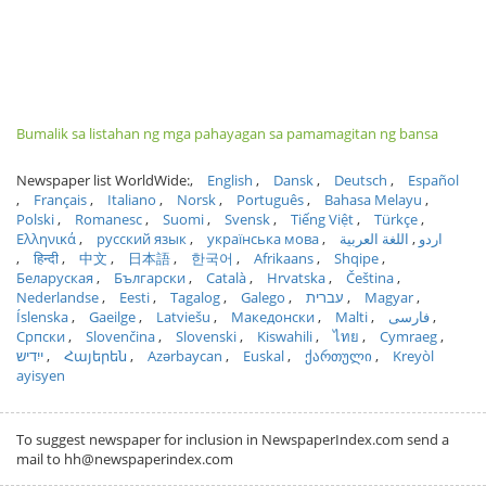
Bumalik sa listahan ng mga pahayagan sa pamamagitan ng bansa
Newspaper list WorldWide:
English
Dansk
Deutsch
Español
Français
Italiano
Norsk
Português
Bahasa Melayu
Polski
Romanesc
Suomi
Svensk
Tiếng Việt
Türkçe
Ελληνικά
русский язык
українська мова
اللغة العربية
اردو
हिन्दी
中文
日本語
한국어
Afrikaans
Shqipe
Беларуская
Български
Català
Hrvatska
Čeština
Nederlandse
Eesti
Tagalog
Galego
עברית
Magyar
Íslenska
Gaeilge
Latviešu
Македонски
Malti
فارسی
Српски
Slovenčina
Slovenski
Kiswahili
ไทย
Cymraeg
ייִדיש
Հայերեն
Azərbaycan
Euskal
ქართული
Kreyòl
ayisyen
To suggest newspaper for inclusion in NewspaperIndex.com send a
mail to hh@newspaperindex.com