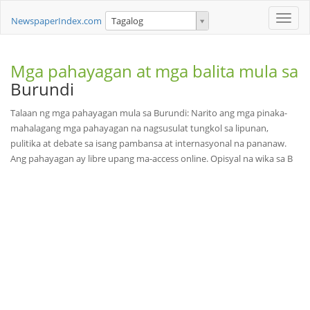
Toggle
NewspaperIndex.com
Tagalog
naviga
Mga pahayagan at mga balita mula sa
Burundi
Talaan ng mga pahayagan mula sa Burundi: Narito ang mga pinaka-
mahalagang mga pahayagan na nagsusulat tungkol sa lipunan,
pulitika at debate sa isang pambansa at internasyonal na pananaw.
Ang pahayagan ay libre upang ma-access online. Opisyal na wika sa B