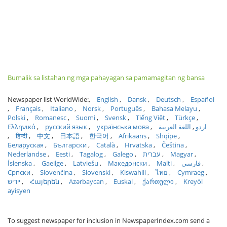
Bumalik sa listahan ng mga pahayagan sa pamamagitan ng bansa
Newspaper list WorldWide:
English
Dansk
Deutsch
Español
Français
Italiano
Norsk
Português
Bahasa Melayu
Polski
Romanesc
Suomi
Svensk
Tiếng Việt
Türkçe
Ελληνικά
русский язык
українська мова
اللغة العربية
اردو
हिन्दी
中文
日本語
한국어
Afrikaans
Shqipe
Беларуская
Български
Català
Hrvatska
Čeština
Nederlandse
Eesti
Tagalog
Galego
עברית
Magyar
Íslenska
Gaeilge
Latviešu
Македонски
Malti
فارسی
Српски
Slovenčina
Slovenski
Kiswahili
ไทย
Cymraeg
ייִדיש
Հայերեն
Azərbaycan
Euskal
ქართული
Kreyòl
ayisyen
To suggest newspaper for inclusion in NewspaperIndex.com send a