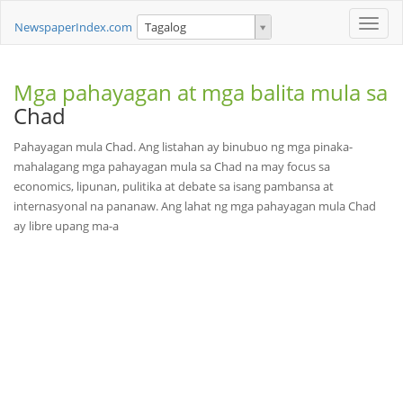
Toggle
NewspaperIndex.com
Tagalog
naviga
Mga pahayagan at mga balita mula sa
Chad
Pahayagan mula Chad. Ang listahan ay binubuo ng mga pinaka-
mahalagang mga pahayagan mula sa Chad na may focus sa
economics, lipunan, pulitika at debate sa isang pambansa at
internasyonal na pananaw. Ang lahat ng mga pahayagan mula Chad
ay libre upang ma-a