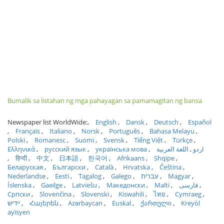
Bumalik sa listahan ng mga pahayagan sa pamamagitan ng bansa
Newspaper list WorldWide:
English
Dansk
Deutsch
Español
Français
Italiano
Norsk
Português
Bahasa Melayu
Polski
Romanesc
Suomi
Svensk
Tiếng Việt
Türkçe
Ελληνικά
русский язык
українська мова
اللغة العربية
اردو
हिन्दी
中文
日本語
한국어
Afrikaans
Shqipe
Беларуская
Български
Català
Hrvatska
Čeština
Nederlandse
Eesti
Tagalog
Galego
עברית
Magyar
Íslenska
Gaeilge
Latviešu
Македонски
Malti
فارسی
Српски
Slovenčina
Slovenski
Kiswahili
ไทย
Cymraeg
ייִדיש
Հայերեն
Azərbaycan
Euskal
ქართული
Kreyòl
ayisyen