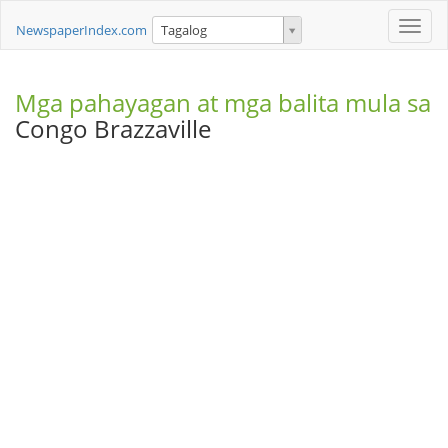
Toggle
NewspaperIndex.com
Tagalog
naviga
Mga pahayagan at mga balita mula sa
Congo Brazzaville