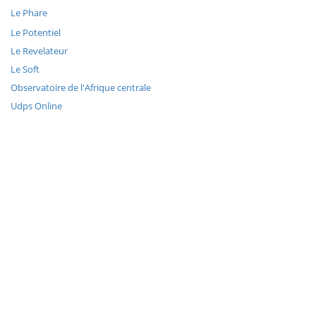
Le Phare
Le Potentiel
Le Revelateur
Le Soft
Observatoire de l'Afrique centrale
Udps Online