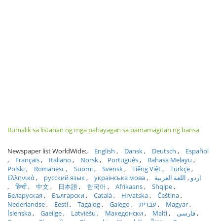
Bumalik sa listahan ng mga pahayagan sa pamamagitan ng bansa
Newspaper list WorldWide:
English
Dansk
Deutsch
Español
Français
Italiano
Norsk
Português
Bahasa Melayu
Polski
Romanesc
Suomi
Svensk
Tiếng Việt
Türkçe
Ελληνικά
русский язык
українська мова
اللغة العربية
اردو
हिन्दी
中文
日本語
한국어
Afrikaans
Shqipe
Беларуская
Български
Català
Hrvatska
Čeština
Nederlandse
Eesti
Tagalog
Galego
עברית
Magyar
Íslenska
Gaeilge
Latviešu
Македонски
Malti
فارسی