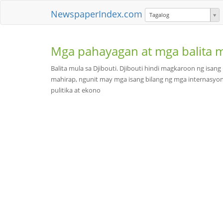
NewspaperIndex.com
Tagalog
Mga pahayagan at mga balita 
Balita mula sa Djibouti. Djibouti hindi magkaroon ng isan
mahirap, ngunit may mga isang bilang ng mga internasyon
pulitika at ekono