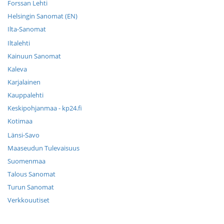
Forssan Lehti
Helsingin Sanomat (EN)
Ilta-Sanomat
Iltalehti
Kainuun Sanomat
Kaleva
Karjalainen
Kauppalehti
Keskipohjanmaa - kp24.fi
Kotimaa
Länsi-Savo
Maaseudun Tulevaisuus
Suomenmaa
Talous Sanomat
Turun Sanomat
Verkkouutiset