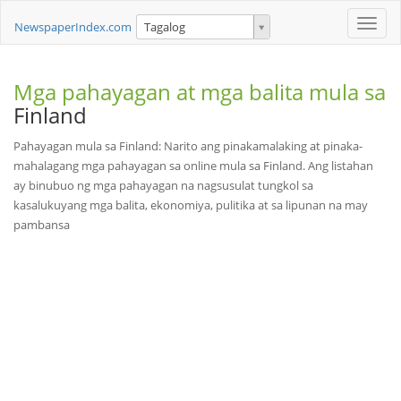
Toggle
NewspaperIndex.com
Tagalog
naviga
Mga pahayagan at mga balita mula sa
Finland
Pahayagan mula sa Finland: Narito ang pinakamalaking at pinaka-
mahalagang mga pahayagan sa online mula sa Finland. Ang listahan
ay binubuo ng mga pahayagan na nagsusulat tungkol sa
kasalukuyang mga balita, ekonomiya, pulitika at sa lipunan na may
pambansa