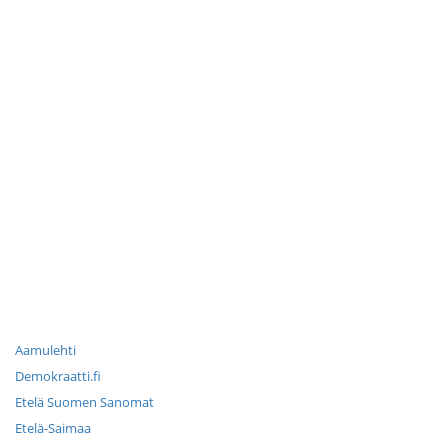
Aamulehti
Demokraatti.fi
Etelä Suomen Sanomat
Etelä-Saimaa