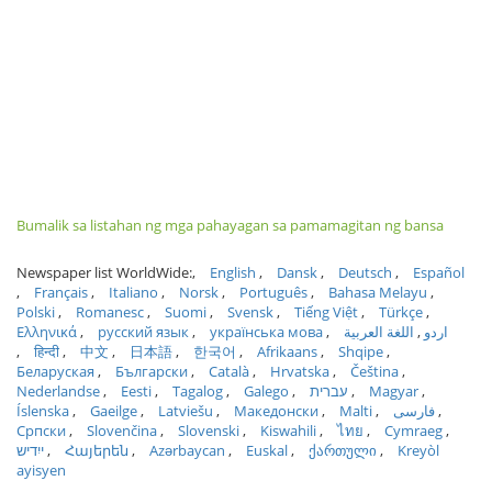
Bumalik sa listahan ng mga pahayagan sa pamamagitan ng bansa
Newspaper list WorldWide:
English
Dansk
Deutsch
Español
Français
Italiano
Norsk
Português
Bahasa Melayu
Polski
Romanesc
Suomi
Svensk
Tiếng Việt
Türkçe
Ελληνικά
русский язык
українська мова
اللغة العربية
اردو
हिन्दी
中文
日本語
한국어
Afrikaans
Shqipe
Беларуская
Български
Català
Hrvatska
Čeština
Nederlandse
Eesti
Tagalog
Galego
עברית
Magyar
Íslenska
Gaeilge
Latviešu
Македонски
Malti
فارسی
Српски
Slovenčina
Slovenski
Kiswahili
ไทย
Cymraeg
ייִדיש
Հայերեն
Azərbaycan
Euskal
ქართული
Kreyòl
ayisyen