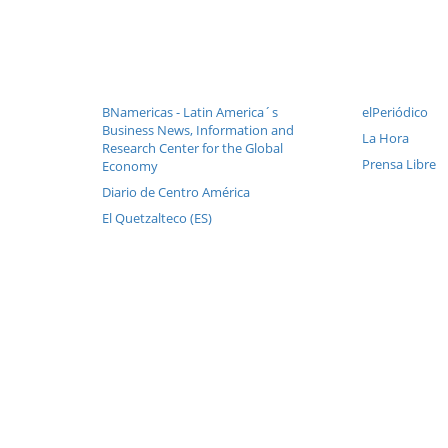
BNamericas - Latin America´s
elPeriódico
Business News, Information and
La Hora
Research Center for the Global
Prensa Libre
Economy
Diario de Centro América
El Quetzalteco (ES)