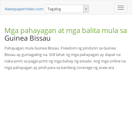
Toggle
NewspaperIndex.com
Tagalog
naviga
Mga pahayagan at mga balita mula sa
Guinea Bissau
Pahayagan mula Guinea Bissau. Freedom ng pindutin sa Guinea
Bissau ay gumagaling na. Still lahat ng mga pahayagan ay dapat na
naka-print sa pagpi-print ng mga bahay ng estado. Ang mga online na
mga pahayagan ay pinili para sa kanilang coverage ng araw-ara