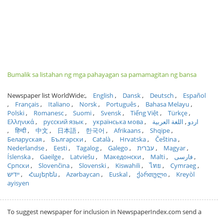
Bumalik sa listahan ng mga pahayagan sa pamamagitan ng bansa
Newspaper list WorldWide:
English
Dansk
Deutsch
Español
Français
Italiano
Norsk
Português
Bahasa Melayu
Polski
Romanesc
Suomi
Svensk
Tiếng Việt
Türkçe
Ελληνικά
русский язык
українська мова
اللغة العربية
اردو
हिन्दी
中文
日本語
한국어
Afrikaans
Shqipe
Беларуская
Български
Català
Hrvatska
Čeština
Nederlandse
Eesti
Tagalog
Galego
עברית
Magyar
Íslenska
Gaeilge
Latviešu
Македонски
Malti
فارسی
Српски
Slovenčina
Slovenski
Kiswahili
ไทย
Cymraeg
ייִדיש
Հայերեն
Azərbaycan
Euskal
ქართული
Kreyòl
ayisyen
To suggest newspaper for inclusion in NewspaperIndex.com send a