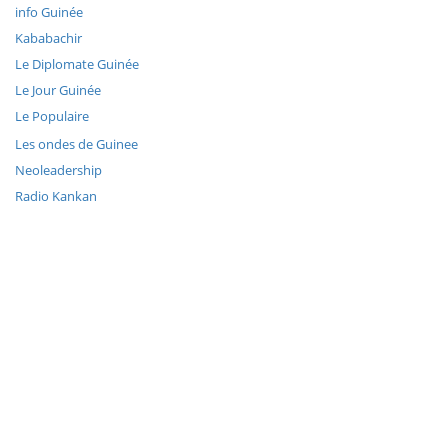
info Guinée
Kababachir
Le Diplomate Guinée
Le Jour Guinée
Le Populaire
Les ondes de Guinee
Neoleadership
Radio Kankan