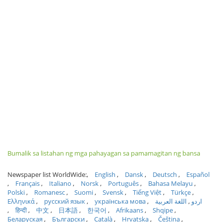
Bumalik sa listahan ng mga pahayagan sa pamamagitan ng bansa
Newspaper list WorldWide:
English
Dansk
Deutsch
Español
Français
Italiano
Norsk
Português
Bahasa Melayu
Polski
Romanesc
Suomi
Svensk
Tiếng Việt
Türkçe
Ελληνικά
русский язык
українська мова
اللغة العربية
اردو
हिन्दी
中文
日本語
한국어
Afrikaans
Shqipe
Беларуская
Български
Català
Hrvatska
Čeština