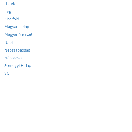
Hetek
hvg
Kisalföld
Magyar Hírlap
Magyar Nemzet
Napi
Népszabadság
Népszava
Somogyi Hírlap
VG