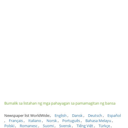
Bumalik sa listahan ng mga pahayagan sa pamamagitan ng bansa
Newspaper list WorldWide:
English
Dansk
Deutsch
Español
Français
Italiano
Norsk
Português
Bahasa Melayu
Polski
Romanesc
Suomi
Svensk
Tiếng Việt
Türkçe