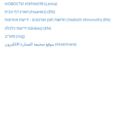
НОВОСТИ ИЗРАИЛЯ (Lenta)
הארץ דף הבית (Haaretz) (EN)
חדשות תוכן ועדכונים - ידיעות אחרונות (Yedioth Ahronoth) (EN)
ידיעות כלכלה (Globes) (EN)
מעריב (nrg)
موقع صحيفة الصنارة الالكترون (Assennara)