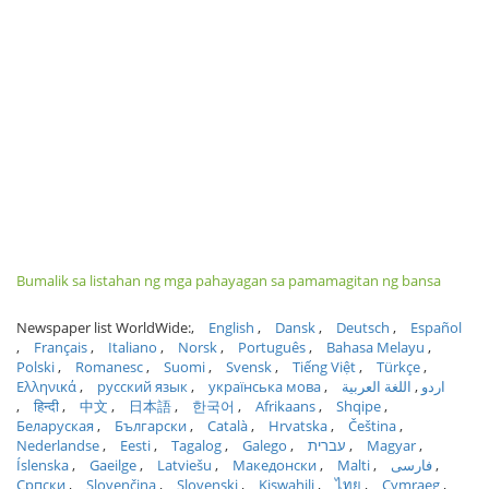
Bumalik sa listahan ng mga pahayagan sa pamamagitan ng bansa
Newspaper list WorldWide:
English
Dansk
Deutsch
Español
Français
Italiano
Norsk
Português
Bahasa Melayu
Polski
Romanesc
Suomi
Svensk
Tiếng Việt
Türkçe
Ελληνικά
русский язык
українська мова
اللغة العربية
اردو
हिन्दी
中文
日本語
한국어
Afrikaans
Shqipe
Беларуская
Български
Català
Hrvatska
Čeština
Nederlandse
Eesti
Tagalog
Galego
עברית
Magyar
Íslenska
Gaeilge
Latviešu
Македонски
Malti
فارسی
Српски
Slovenčina
Slovenski
Kiswahili
ไทย
Cymraeg