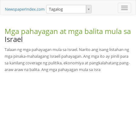
Toggle
NewspaperIndex.com
Tagalog
naviga
Mga pahayagan at mga balita mula sa
Israel
Talaan ng mga pahayagan mula sa Israel. Narito ang isang listahan ng
mga pinaka-mahalagang Israeli pahayagan. Ang mga ito ay pinili para
sa kanilang coverage ng pulitika, ekonomiya at pangkalahatang pang-
araw araw na balita. Ang mga pahayagan mula sa Isra