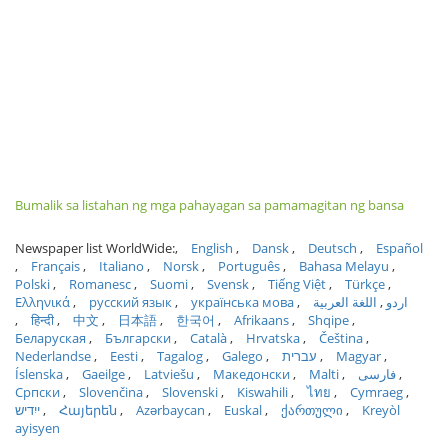
Bumalik sa listahan ng mga pahayagan sa pamamagitan ng bansa
Newspaper list WorldWide:
English
Dansk
Deutsch
Español
Français
Italiano
Norsk
Português
Bahasa Melayu
Polski
Romanesc
Suomi
Svensk
Tiếng Việt
Türkçe
Ελληνικά
русский язык
українська мова
اللغة العربية
اردو
हिन्दी
中文
日本語
한국어
Afrikaans
Shqipe
Беларуская
Български
Català
Hrvatska
Čeština
Nederlandse
Eesti
Tagalog
Galego
עברית
Magyar
Íslenska
Gaeilge
Latviešu
Македонски
Malti
فارسی
Српски
Slovenčina
Slovenski
Kiswahili
ไทย
Cymraeg
ייִדיש
Հայերեն
Azərbaycan
Euskal
ქართული
Kreyòl
ayisyen