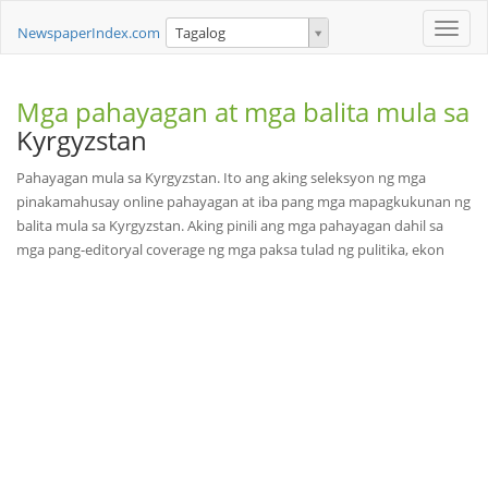
Toggle
NewspaperIndex.com
Tagalog
naviga
Mga pahayagan at mga balita mula sa
Kyrgyzstan
Pahayagan mula sa Kyrgyzstan. Ito ang aking seleksyon ng mga
pinakamahusay online pahayagan at iba pang mga mapagkukunan ng
balita mula sa Kyrgyzstan. Aking pinili ang mga pahayagan dahil sa
mga pang-editoryal coverage ng mga paksa tulad ng pulitika, ekon