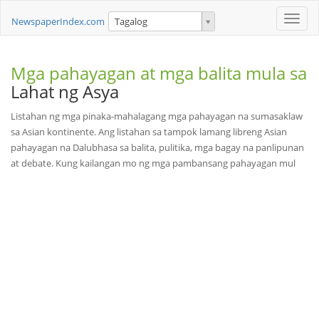
Toggle
NewspaperIndex.com
Tagalog
naviga
Mga pahayagan at mga balita mula sa
Lahat ng Asya
Listahan ng mga pinaka-mahalagang mga pahayagan na sumasaklaw
sa Asian kontinente. Ang listahan sa tampok lamang libreng Asian
pahayagan na Dalubhasa sa balita, pulitika, mga bagay na panlipunan
at debate. Kung kailangan mo ng mga pambansang pahayagan mul