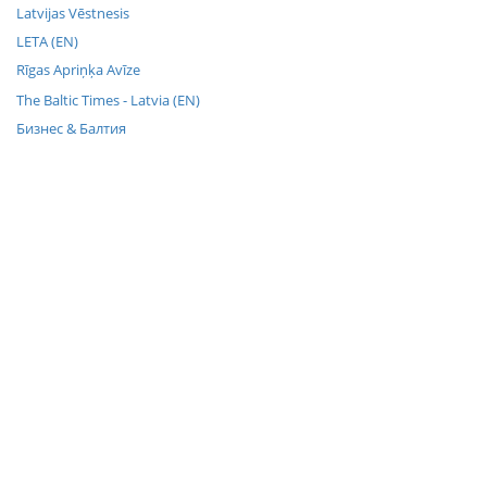
Latvijas Vēstnesis
LETA (EN)
Rīgas Apriņķa Avīze
The Baltic Times - Latvia (EN)
Бизнес & Балтия