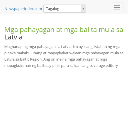
Toggle
NewspaperIndex.com
Tagalog
naviga
Mga pahayagan at mga balita mula sa
Latvia
Maghanap ng mga pahayagan sa Latvia. Ito ay isang listahan ng mga
pinaka makabuluhang at mapagkakatiwalaan mga pahayagan mula sa
Latvia sa Baltic Region. Ang online na mga pahayagan at mga
mapagkukunan ng balita ay pinili para sa kanilang coverage editory