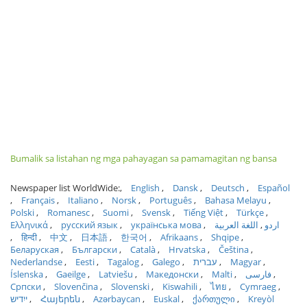
Bumalik sa listahan ng mga pahayagan sa pamamagitan ng bansa
Newspaper list WorldWide:
English
Dansk
Deutsch
Español
Français
Italiano
Norsk
Português
Bahasa Melayu
Polski
Romanesc
Suomi
Svensk
Tiếng Việt
Türkçe
Ελληνικά
русский язык
українська мова
اللغة العربية
اردو
हिन्दी
中文
日本語
한국어
Afrikaans
Shqipe
Беларуская
Български
Català
Hrvatska
Čeština
Nederlandse
Eesti
Tagalog
Galego
עברית
Magyar
Íslenska
Gaeilge
Latviešu
Македонски
Malti
فارسی
Српски
Slovenčina
Slovenski
Kiswahili
ไทย
Cymraeg
ייִדיש
Հայերեն
Azərbaycan
Euskal
ქართული
Kreyòl