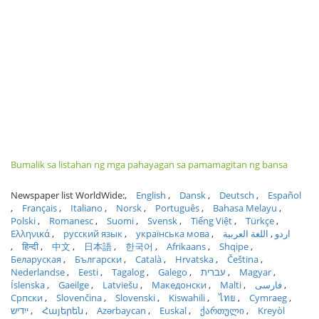
Bumalik sa listahan ng mga pahayagan sa pamamagitan ng bansa
Newspaper list WorldWide:
English
Dansk
Deutsch
Español
Français
Italiano
Norsk
Português
Bahasa Melayu
Polski
Romanesc
Suomi
Svensk
Tiếng Việt
Türkçe
Ελληνικά
русский язык
українська мова
اللغة العربية
اردو
हिन्दी
中文
日本語
한국어
Afrikaans
Shqipe
Беларуская
Български
Català
Hrvatska
Čeština
Nederlandse
Eesti
Tagalog
Galego
עברית
Magyar
Íslenska
Gaeilge
Latviešu
Македонски
Malti
فارسی
Српски
Slovenčina
Slovenski
Kiswahili
ไทย
Cymraeg
ייִדיש
Հայերեն
Azərbaycan
Euskal
ქართული
Kreyòl