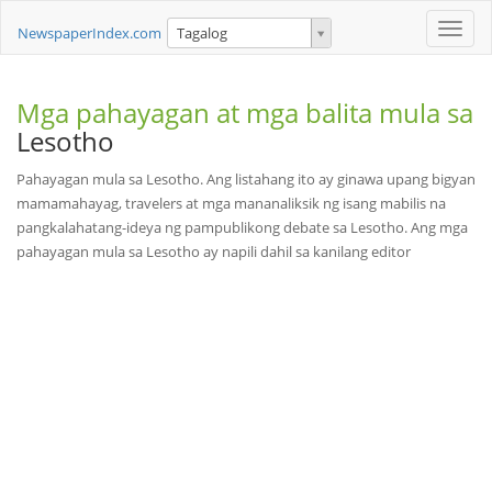
Toggle
NewspaperIndex.com
Tagalog
naviga
Mga pahayagan at mga balita mula sa
Lesotho
Pahayagan mula sa Lesotho. Ang listahang ito ay ginawa upang bigyan
mamamahayag, travelers at mga mananaliksik ng isang mabilis na
pangkalahatang-ideya ng pampublikong debate sa Lesotho. Ang mga
pahayagan mula sa Lesotho ay napili dahil sa kanilang editor