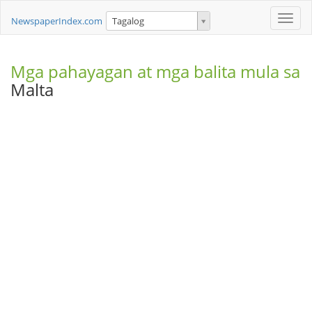
Toggle
NewspaperIndex.com
Tagalog
naviga
Mga pahayagan at mga balita mula sa
Malta